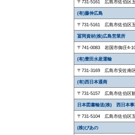
〒731-5161 広島市佐伯区五日市港4
(有)藤伸広島
〒731-5161 広島市佐伯区五日市港4
冨岡資材(株)広島営業所
〒741-0083 岩国市御庄4-106-3
(有)豊田水産運輸
〒731-3169 広島市安佐南区伴西1-
(有)西日本通商
〒731-5157 広島市佐伯区観音台1-
日本図書輸送(株) 西日本
〒731-5104 広島市佐伯区五日市町
(株)ぴあの