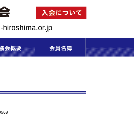
-hiroshima.or.jp
3569