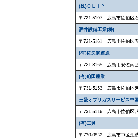
(株)ＣＬＩＰ
〒731-5107 広島市佐伯区石内上1-
酒井設備工業(株)
〒731-5161 広島市佐伯区五日市港4
(有)佐久間運送
〒731-3165 広島市安佐南区伴中央5
(有)迫田産業
〒731-5153 広島市佐伯区河内南1-
三愛オブリガスサービス中国
〒731-5116 広島市佐伯区八幡1-2
(有)三興
〒730-0832 広島市中区江波東2-4