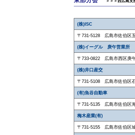
東部分会
＞＞＞西広島支
(株)ISC
〒731-5128 広島市佐伯区五日市中
(株)イーグル 庚午営業所
〒733-0822 広島市西区庚午中2-
(株)井口産交
〒731-5108 広島市佐伯区石内南1-
(有)魚谷自動車
〒731-5135 広島市佐伯区海老園1-
梅木産業(有)
〒731-5155 広島市佐伯区城山2-3